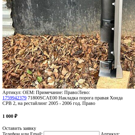
Артикул:
OEM:
Примечание:
Право/Лево:
1759942379
71800SCAE00
Накладка порога правая Хонда
СРВ 2, на рестайлинг 2005 - 2006 год.
Право
1 000
₽
Оставить заявку
Телефон или Email:
Артикул: