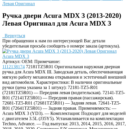
Левая Оригинал
Ручка двери Acura MDX 3 (2013-2020)
Левая Оригинал для Acura MDX 3
Вернуться
При обращении к нам по интересующей Вас детали
убедительная просьба сообщить о номере заказа (артикула).
Артикул:
OEM:
Примечание:
1112138174
72181TZ5R01
Оригинальная наружная дверная
ручка для Acura MDX III. Заводская деталь, обеспечивающая
мягкую работу механизма открывания и эстетичный внешний
вид автомобиля. Характеристики: В наличии оригинальные
ручки (цена указана за 1 штуку): 72181-TZ5-R01
(72181TZ5R01) — Передняя левая (водительская). 72141-TZ5-
R01 (72141TZ5R01) — Передняя правая (пассажирская).
72681-TZ5-R01 (72681TZ5R01) — Задняя левая. 72641-TZ5-
R01 (72641TZ5R01) — Задняя правая. Применяемость: —
Acura MDX 3 (YD3). — Комплектация: Подходит для моделей
с двигателем 3.5L (J35Y5). Устанавливается на комплектации
Techno, Advance. — Год выпуска: 2013, 2014, 2015, 2016, 2017,
2018, 2019, 2020. Состояние: Б/У оригинал. Механическая