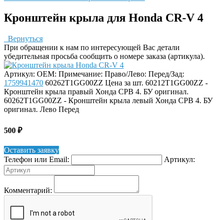
Кронштейн крыла для Honda CR-V 4
Вернуться
При обращении к нам по интересующей Вас детали
убедительная просьба сообщить о номере заказа (артикула).
Артикул:
OEM:
Примечание:
Право/Лево:
Перед/Зад:
1759941470
60262T1GG00ZZ
Цена за шт. 60212T1GG00ZZ -
Кронштейн крыла правый Хонда СРВ 4. БУ оригинал.
60262T1GG00ZZ - Кронштейн крыла левый Хонда СРВ 4. БУ
оригинал.
Лево
Перед
500
₽
Оставить заявку
Телефон или Email:
Артикул:
Комментарий: